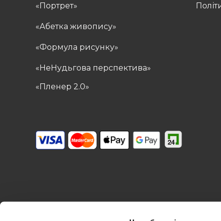
«Портрет»
Політ
«Абетка живопису»
«Формула рисунку»
«НеНудьгова перспектива»
«Пленер 2.0»