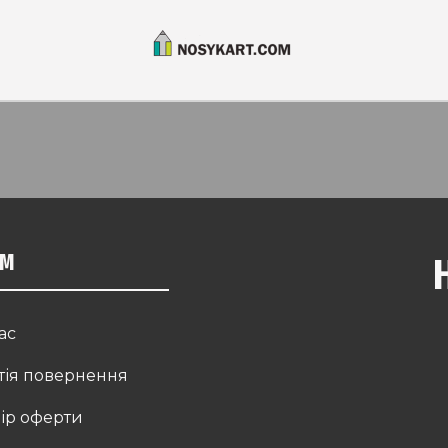
ЯМ
ас
тія повернення
ір оферти