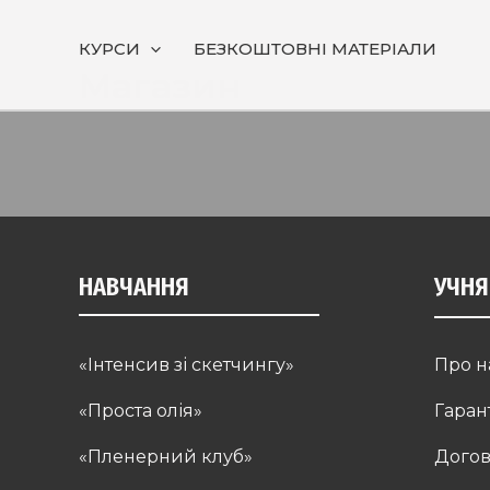
Skip
to
КУРСИ
БЕЗКОШТОВНІ МАТЕРІАЛИ
Магазин
content
НАВЧАННЯ
УЧН
«Інтенсив зі скетчингу»
Про н
«Проста олія»
Гаран
«Пленерний клуб»
Догов