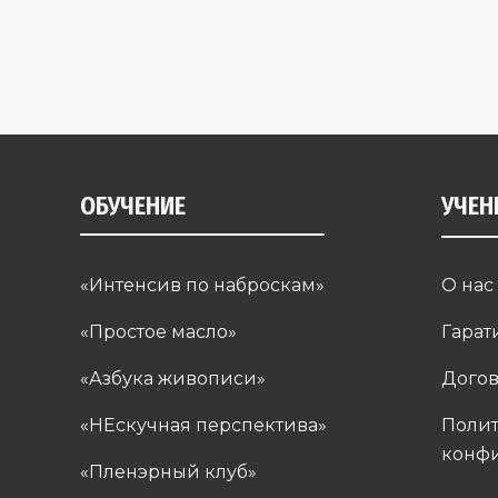
ОБУЧЕНИЕ
УЧЕН
«Интенсив по наброскам»
О нас
«Простое масло»
Гарат
«Азбука живописи»
Догов
«НЕскучная перспектива»
Поли
конф
«Пленэрный клуб»