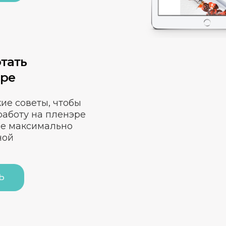
тать
эре
ие советы, чтобы
работу на пленэре
ее максимально
ной
Ь