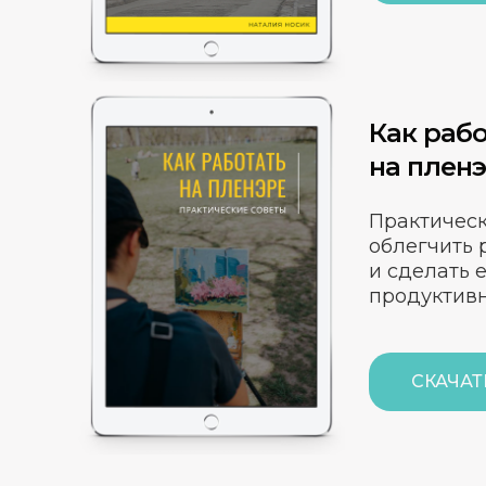
Как рабо
на плен
Практическ
облегчить 
и сделать 
продуктив
СКАЧАТ