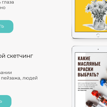
 глаза
чно
ТЬ
ой скетчинг
вании
 пейзажа, людей
Ь