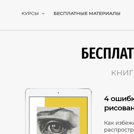
Перейти
к
КУРСЫ
БЕСПЛАТНЫЕ МАТЕРИАЛЫ
содержимому
БЕСПЛА
книг
4 ошибк
рисован
Как избеж
распрост