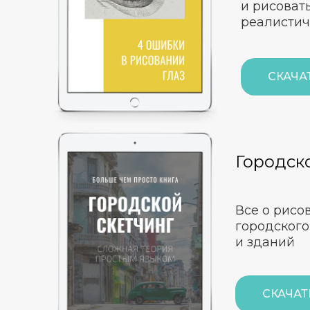
и рисовать
реалисти
СКАЧА
Городск
Все о рисо
городского
и зданий
СКАЧАТ