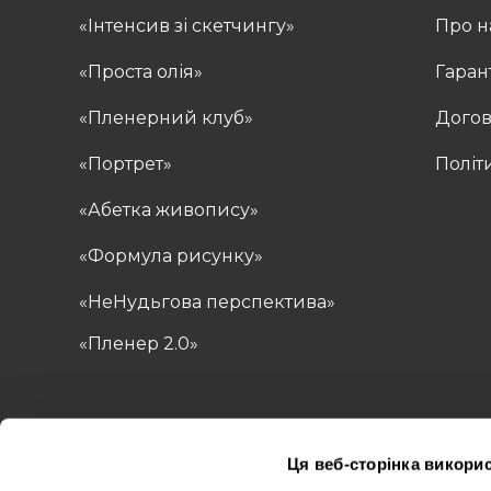
«Інтенсив зі скетчингу»
Про н
«Проста олія»
Гаран
«Пленерний клуб»
Догов
«Портрет»
Політ
«Абетка живопису»
«Формула рисунку»
«НеНудьгова перспектива»
«Пленер 2.0»
Ця веб-сторінка викорис