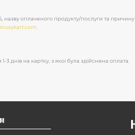
Б, назву оплаченого продукту/послуги та причину
@nosykart.com
.
3 днів на картку, з якої була здійснена оплата.
ЯМ