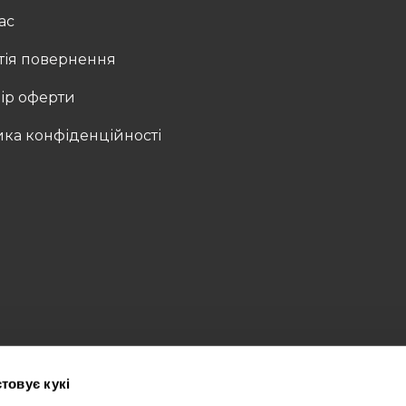
ас
тія повернення
ір оферти
ика конфіденційності
товує кукі