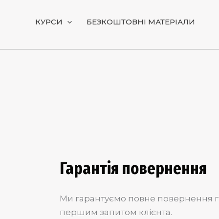
Skip
to
КУРСИ
БЕЗКОШТОВНІ МАТЕРІАЛИ
content
Гарантія повернення
Ми гарантуємо повне повернення г
першим запитом клієнта.