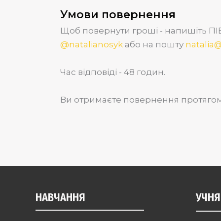
Умови повернення
Щоб повернути гроші - напишіть ПІ
@natalianosyk
або на пошту
natalia
Час відповіді - 48 годин.
Ви отримаєте повернення протягом 1-
НАВЧАННЯ
УЧН