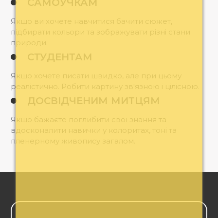
САМОУЧКАМ
Якщо ви хочете навчитися бачити сюжет,
підбирати кольори та зображувати різні стани
природи.
СТУДЕНТАМ
Якщо хочете писати швидко, але при цьому
реалістично. Робити картину зв'язною і цілісною.
ДОСВІДЧЕНИМ МИТЦЯМ
Якщо бажаєте поглибити свої знання та
вдосконалити навички у колоритах, тоні та
пленерному живопису загалом.